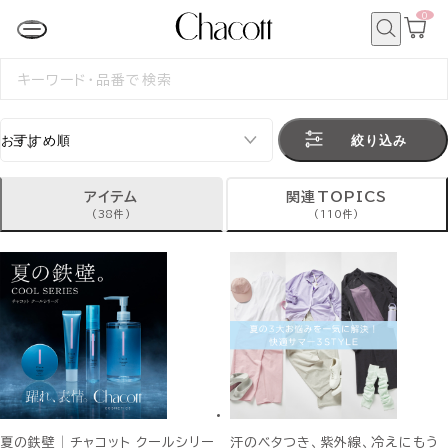
0
カ
ー
ト
検
ペ
索
検
ー
索
ジ
す
る
絞り込み
アイテム
関連TOPICS
(38件)
(110件)
夏の鉄壁│チャコット クールシリー
汗のベタつき、紫外線、冷えにもう