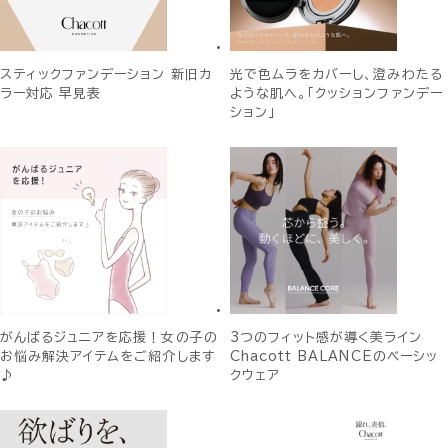
スティックファンデーション 新旧カ
光で色ムラをカバーし、澄みわたる
ラー対応 早見表
ような肌へ。「クッションファンデー
ション」
がんばるジュニアを応援！女の子の
3つのフィット感が導く美ライン
お悩み解決アイテムをご紹介します
Chacott BALANCEのベーシッ
♪
クウェア