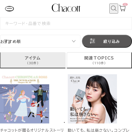
0
カ
ー
ト
検
ペ
索
検
ー
索
ジ
す
る
絞り込み
アイテム
関連TOPICS
(38件)
(110件)
チャコットが贈るオリジナルストーリ
動いても、私は崩さない。コンプレ