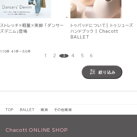
ストレッチ×軽量×美脚 「ダンサー
トゥパッドについて| トゥシューズ
ズデニム」登場
ハンドブック | Chacott
BALLET
110件
41件～60件
1
2
3
4
5
6
絞り込み
TOP
BALLET
雑貨
その他雑貨
Chacott ONLINE SHOP