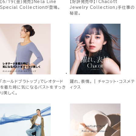
【6/19(金)発売】Nela Line
【好評発売中】「Chacott
Special Collectionが登場。
Jewelry Collection」手仕事の
秘密。
「ホールドブラトップ」でレオタード
躍れ、表情。 | チャコット・コスメテ
を着た時に気になるバストをすっき
ィクス
り美しく。