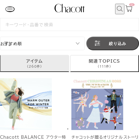
0
カ
ー
ト
検
ペ
索
検
ー
索
ジ
す
る
絞り込み
アイテム
関連TOPICS
(260件)
(111件)
Chacott BALANCE アウター特
チャコットが贈るオリジナルストーリ