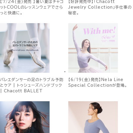
【7/24(金)発売 】暑い夏はチャコ
【好評発売中】「Chacott
ットCOOLのレッスンウェアでさら
Jewelry Collection」手仕事の
っと快適に。
秘密。
バレエダンサーの足のトラブル予防
【6/19(金)発売】Nela Line
とケア | トゥシューズハンドブック
Special Collectionが登場。
| Chacott BALLET