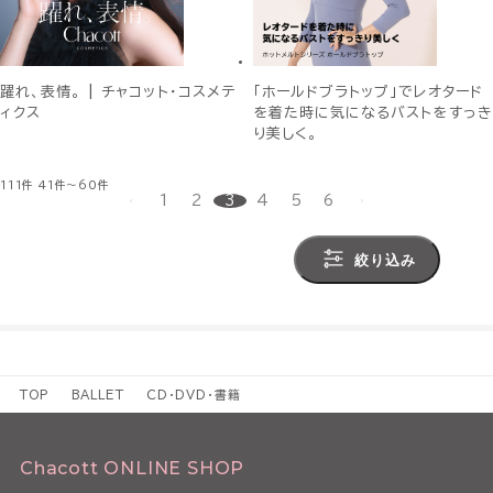
躍れ、表情。 | チャコット・コスメテ
「ホールドブラトップ」でレオタード
ィクス
を着た時に気になるバストをすっき
り美しく。
111件
41件～60件
1
2
3
4
5
6
絞り込み
TOP
BALLET
CD・DVD・書籍
Chacott ONLINE SHOP