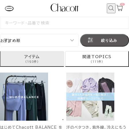
0
カ
ー
ト
検
ペ
索
検
ー
索
ジ
す
る
絞り込み
アイテム
関連TOPICS
(193件)
(111件)
はじめてChacott BALANCE を
汗のベタつき、紫外線、冷えにもう