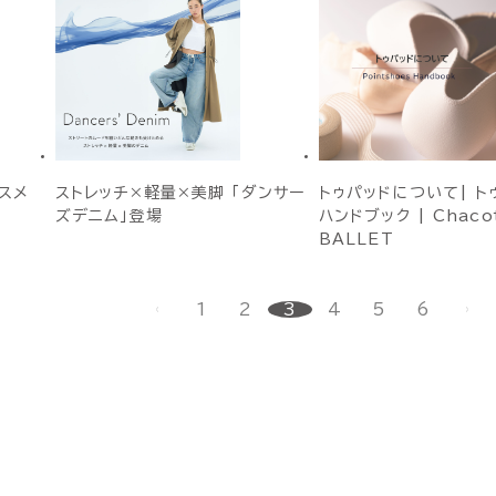
コスメ
ストレッチ×軽量×美脚 「ダンサー
トゥパッドについて| ト
ズデニム」登場
ハンドブック | Chaco
BALLET
1
2
3
4
5
6