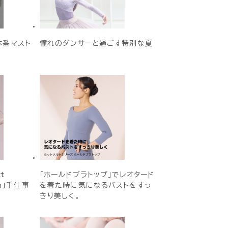
本番マスト
憧れのダンサーと過ごす特別な夏
t
「ホールドブラトップ」でレオタード
on」手仕事
を着た時に気になるバストをすっ
きり美しく。