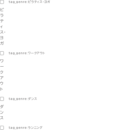
tag_genre:ピラティス・ヨガ
ピ
ラ
テ
ィ
ス・
ヨ
ガ
tag_genre:ワークアウト
ワ
ー
ク
ア
ウ
ト
tag_genre:ダンス
ダ
ン
ス
tag_genre:ランニング