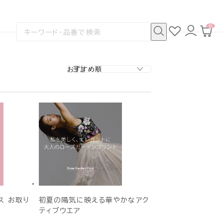
0
お
ロ
カ
検
気
グ
ー
索
に
イ
ト
検
す
入
ン
ペ
索
る
り
ー
ジ
ス お取り
初夏の陽気に映える華やかなアク
ティブウエア