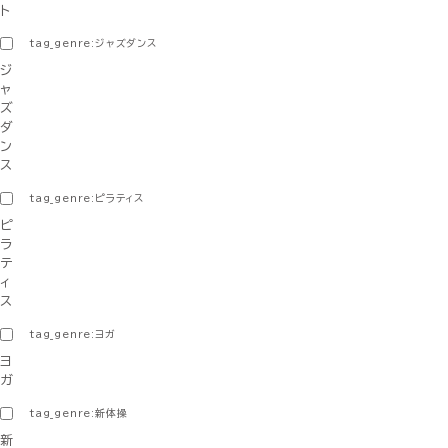
ト
tag_genre:ジャズダンス
ジ
ャ
ズ
ダ
ン
ス
tag_genre:ピラティス
ピ
ラ
テ
ィ
ス
tag_genre:ヨガ
ヨ
ガ
tag_genre:新体操
新