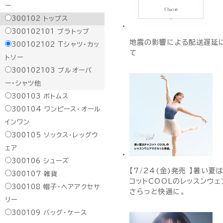
ー
300102
トップス
300102101
ブラトップ
地震の影響による配送遅延
300102102
Tシャツ・カッ
て
トソー
300102103
プルオーバ
ー・シャツ他
300103
ボトムス
300104
ワンピース・オール
インワン
300105
ソックス・レッグウ
ェア
300106
シューズ
【7/24(金)発売 】暑い夏
300107
雑貨
コットCOOLのレッスンウェ
300108
帽子・ヘアアクセサ
さらっと快適に。
リー
300109
バッグ・ケース