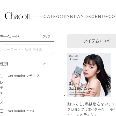
CATEGORY
BRANDS
GENRE
CO
キーワード
クリア
アイテム
(33件)
性別
クリア
tag_gender:レディース
レ
デ
ィ
ー
ス
動いても、私は崩さない。コ
クションクリエイターN | チ
tag_gender:キッズ
ト・コスメティクス