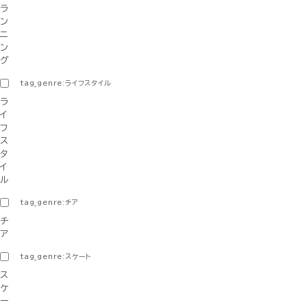
ラ
ン
ニ
ン
グ
tag_genre:ライフスタイル
ラ
イ
フ
ス
タ
イ
ル
tag_genre:チア
チ
ア
tag_genre:スケート
ス
ケ
ー