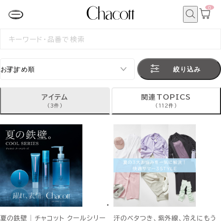
0
カ
ー
ト
検
ペ
索
検
ー
索
ジ
す
る
絞り込み
アイテム
関連TOPICS
(3件)
(112件)
夏の鉄壁│チャコット クールシリー
汗のベタつき、紫外線、冷えにもう