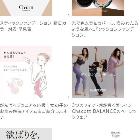
スティックファンデーション 新旧カ
光で色ムラをカバーし、澄みわたる
ラー対応 早見表
ような肌へ。「クッションファンデー
ション」
がんばるジュニアを応援！女の子の
3つのフィット感が導く美ライン
お悩み解決アイテムをご紹介します
Chacott BALANCEのベーシッ
♪
クウェア