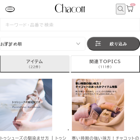
0
カ
ー
ト
検
ペ
索
検
ー
索
ジ
す
る
絞り込み
アイテム
関連TOPICS
(22件)
(111件)
トゥシューズの馴染ませ方 | トゥシ
寒い時期の強い味方！チャコットの