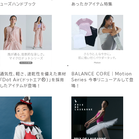
ューズハンドブック
あったかアイテム特集
通気性、軽さ、速乾性を備えた素材
BALANCE CORE｜Motion
「Dot Air(ドットエア®)」を採用
Series 今季リニューアルして登
したアイテムが登場！
場！