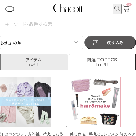
0
カ
ー
ト
検
ペ
索
検
ー
索
ジ
す
る
絞り込み
アイテム
関連TOPICS
(4件)
(111件)
汗のベタつき、紫外線、冷えにもう
美しさを、整える。レッスン前のヘア