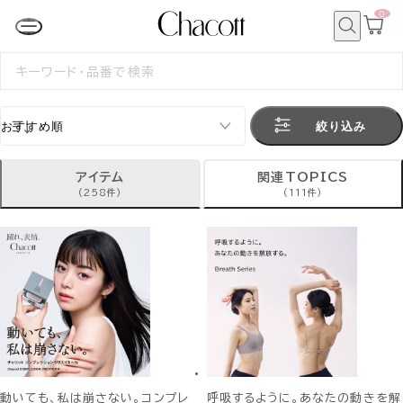
0
カ
ー
ト
検
ペ
索
検
ー
索
ジ
す
る
絞り込み
アイテム
関連TOPICS
(258件)
(111件)
動いても、私は崩さない。コンプレ
呼吸するように。あなたの動きを解