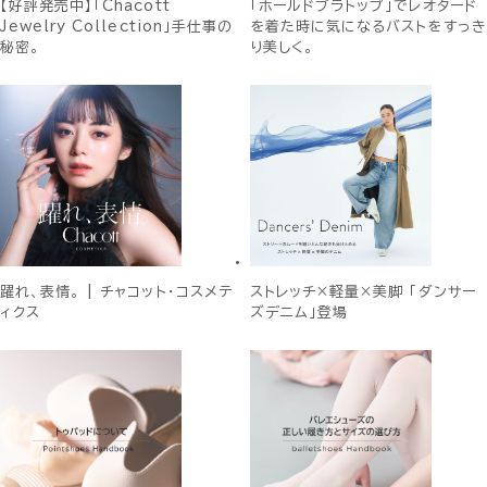
【好評発売中】「Chacott
「ホールドブラトップ」でレオタード
Jewelry Collection」手仕事の
を着た時に気になるバストをすっき
秘密。
り美しく。
躍れ、表情。 | チャコット・コスメテ
ストレッチ×軽量×美脚 「ダンサー
ィクス
ズデニム」登場