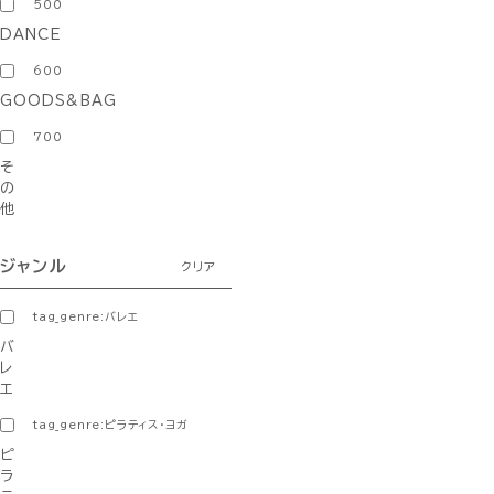
500
DANCE
600
GOODS&BAG
700
そ
の
他
ジャンル
クリア
tag_genre:バレエ
バ
レ
エ
tag_genre:ピラティス・ヨガ
ピ
ラ