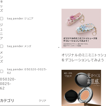
キ
ッ
ズ
tag_gender:ジュニア
ジ
ュ
ニ
ア
tag_gender:メンズ
メ
オリジナルのミニミニトゥシ
ン
をデコレーションしてみよう
ズ
tag_gender:050320-0825-
62
050320-
0825-
62
カテゴリ
クリア