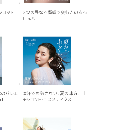
ャコット
２つの異なる質感で奥行きのある
目元へ
覚のバレエ
滝汗でも崩さない、夏の味方。 ｜
h」
チャコット・コスメティクス