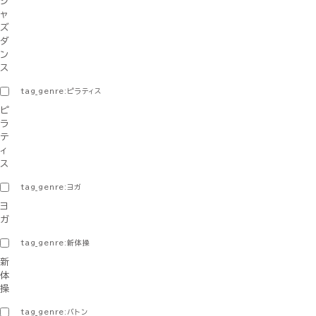
ジ
ャ
ズ
ダ
ン
ス
tag_genre:ピラティス
ピ
ラ
テ
ィ
ス
tag_genre:ヨガ
ヨ
ガ
tag_genre:新体操
新
体
操
tag_genre:バトン