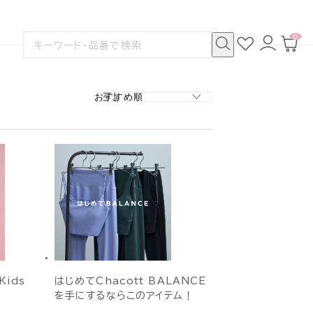
0
お
ロ
カ
検
気
グ
ー
索
に
イ
ト
検
す
入
ン
ペ
索
る
り
ー
ジ
Kids
はじめてChacott BALANCE
を手にするならこのアイテム！