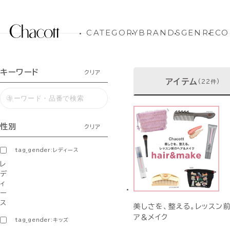
CATEGORY
BRANDS
GENRE
CO
キーワード
クリア
アイテム
(22件)
性別
クリア
tag_gender:レディース
レ
デ
ィ
ー
ス
美しさを、整える。レッスン
ア＆メイク
tag_gender:キッズ