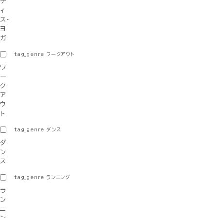
テ
ィ
ス・
ヨ
ガ
tag_genre:ワークアウト
ワ
ー
ク
ア
ウ
ト
tag_genre:ダンス
ダ
ン
ス
tag_genre:ランニング
ラ
ン
ニ