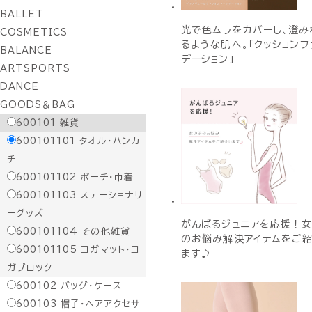
BALLET
光で色ムラをカバーし、澄み
COSMETICS
るような肌へ。「クッションフ
BALANCE
デーション」
ARTSPORTS
DANCE
GOODS＆BAG
600101
雑貨
600101101
タオル・ハンカ
チ
600101102
ポーチ・巾着
600101103
ステーショナリ
ーグッズ
がんばるジュニアを応援！
600101104
その他雑貨
のお悩み解決アイテムをご
600101105
ヨガマット・ヨ
ます♪
ガブロック
600102
バッグ・ケース
600103
帽子・ヘアアクセサ