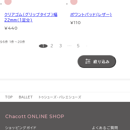
クリアゴム（グリップタイプ）幅
ポワントパッド(レザー)
22mm（1足分)
¥110
¥440
96件
1件～20件
1
2
3
…
5
絞り込み
TOP
BALLET
トゥシューズ・バレエシューズ
Chacott ONLINE SHOP
ショッピングガイド
よくあるご質問