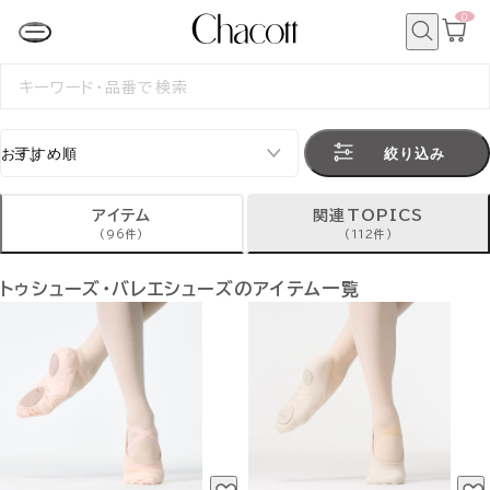
0
カ
ー
ト
検
ペ
索
検
ー
索
ジ
す
る
絞り込み
アイテム
関連TOPICS
(96件)
(112件)
トゥシューズ・バレエシューズのアイテム一覧