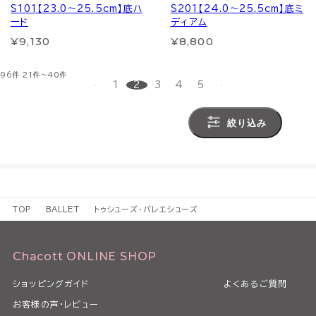
S101【23.0～25.5cm】底ハ
S201【24.0～25.5cm】底ミ
ード
ディアム
¥9,130
¥8,800
96件
21件～40件
1
2
3
4
5
絞り込み
TOP
BALLET
トゥシューズ・バレエシューズ
Chacott ONLINE SHOP
ショッピングガイド
よくあるご質問
お客様の声・レビュー