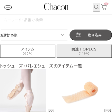
0
カ
ー
ト
検
ペ
索
検
ー
索
ジ
す
る
絞り込み
アイテム
関連TOPICS
(96件)
(111件)
トゥシューズ・バレエシューズのアイテム一覧