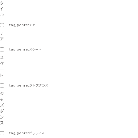
タ
イ
ル
tag_genre:チア
チ
ア
tag_genre:スケート
ス
ケ
ー
ト
tag_genre:ジャズダンス
ジ
ャ
ズ
ダ
ン
ス
tag_genre:ピラティス