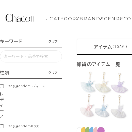
CATEGORY
BRANDS
GENRE
CO
キーワード
クリア
アイテム
(108件)
雑貨のアイテム一覧
性別
クリア
tag_gender:レディース
レ
デ
ィ
ー
ス
tag_gender:キッズ