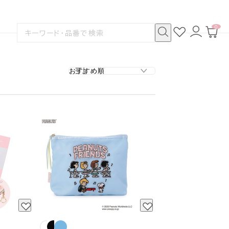
0
お
ロ
カ
検
気
グ
ー
索
に
イ
ト
検
す
入
ン
ペ
索
る
り
ー
ジ