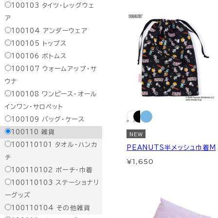
100103
タイツ・レッグウェ
ア
100104
アンダーウェア
100105
トップス
100106
ボトムス
100107
ウォームアップ・サ
ウナ
100108
ワンピース・オール
インワン・サロペット
100109
バッグ・ケース
100110
雑貨
NEW
100110101
タオル・ハンカ
PEANUTS半メッシュ巾着M
チ
¥1,650
100110102
ポーチ・巾着
100110103
ステーショナリ
ーグッズ
100110104
その他雑貨