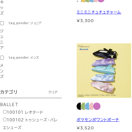
キ
ッ
ミニミニチュチュチャーム
ズ
¥3,300
tag_gender:ジュニア
ジ
ュ
ニ
ア
tag_gender:メンズ
メ
ン
ズ
カテゴリ
クリア
BALLET
100101
レオタード
ポケモンポワントポーチ
100102
トゥシューズ・バレ
¥3,520
エシューズ