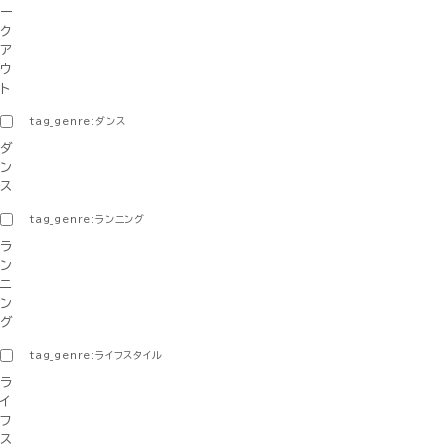
ー
ク
ア
ウ
ト
tag_genre:ダンス
ダ
ン
ス
tag_genre:ランニング
ラ
ン
ニ
ン
グ
tag_genre:ライフスタイル
ラ
イ
フ
ス