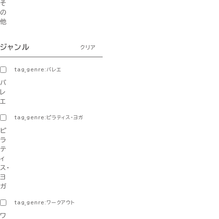
そ
の
他
ジャンル
クリア
tag_genre:バレエ
バ
レ
エ
tag_genre:ピラティス・ヨガ
ピ
ラ
テ
ィ
ス・
ヨ
ガ
tag_genre:ワークアウト
ワ