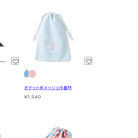
オデット半メッシュ巾着M
¥1,540