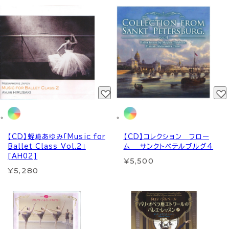
【CD】蛭崎あゆみ「Music for
【CD】コレクション フロー
Ballet Class Vol.2」
ム サンクトペテルブルグ4
[AH02]
¥5,500
¥5,280