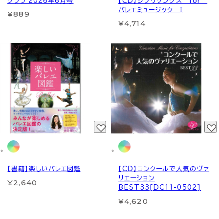
クララ 2026年6月号
【CD】ジブリソングス for
バレエミュージック I
¥889
¥4,714
【書籍】楽しいバレエ図鑑
【CD】コンクールで人気のヴァ
リエーション
¥2,640
BEST33[DC11-0502]
¥4,620