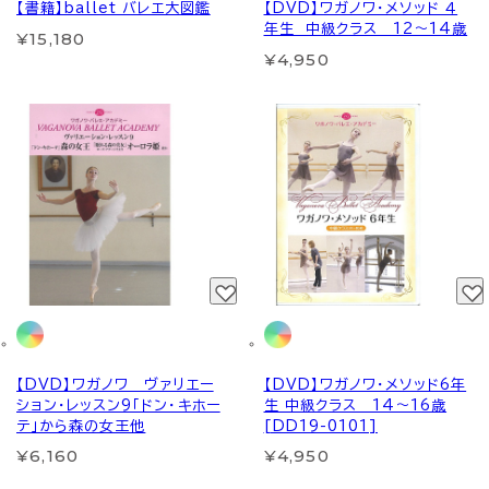
【書籍】ballet バレエ大図鑑
【DVD】ワガノワ・メソッド ４
年生 中級クラス 12～14歳
¥15,180
¥4,950
【DVD】ワガノワ ヴァリエー
【DVD】ワガノワ・メソッド6年
ション・レッスン9「ドン・キホー
生 中級クラス 14～16歳
テ」から森の女王他
[DD19-0101]
¥6,160
¥4,950