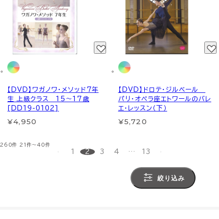
【DVD】ワガノワ・メソッド7年
【DVD】ドロテ・ジルベール
生 上級クラス 15～17歳
パリ・オペラ座エトワールのバレ
[DD19-0102]
エ・レッスン（下）
¥4,950
¥5,720
260件
21件～40件
1
2
3
4
…
13
絞り込み