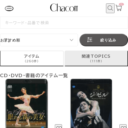
0
カ
ー
ト
検
ペ
索
検
ー
索
ジ
す
る
絞り込み
アイテム
関連TOPICS
(260件)
(111件)
CD・DVD・書籍のアイテム一覧