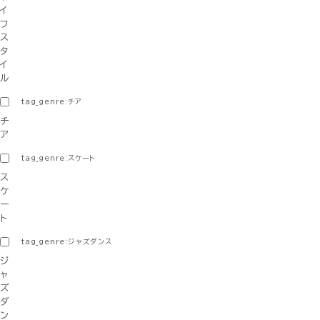
イ
フ
ス
タ
イ
ル
tag_genre:チア
チ
ア
tag_genre:スケート
ス
ケ
ー
ト
tag_genre:ジャズダンス
ジ
ャ
ズ
ダ
ン