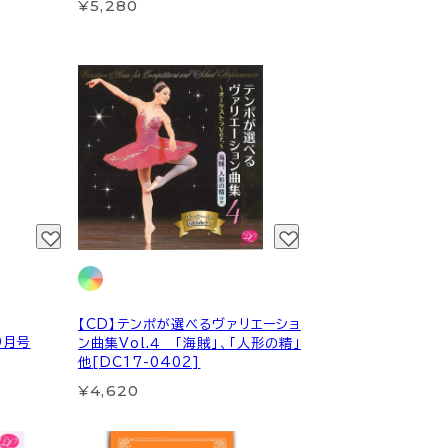
¥5,280
【CD】テンポが選べるヴァリエーショ
9月号
ン曲集Vol.４ 「海賊」、「人形の精」
他[DC17-0402]
¥4,620