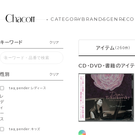
CATEGORY
BRANDS
GENRE
CO
キーワード
クリア
アイテム
(260件)
CD・DVD・書籍のアイ
性別
クリア
tag_gender:レディース
レ
デ
ィ
ー
ス
tag_gender:キッズ