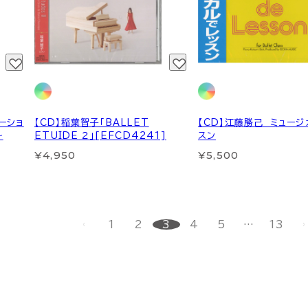
ーショ
【CD】稲葉智子「BALLET
【CD】江藤勝己 ミュージ
～
ETUIDE ２」[EFCD4241]
スン
¥4,950
¥5,500
1
2
3
4
5
…
13