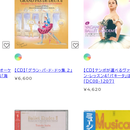
！オーケ
【CD】「グラン・パ・ド・ドゥ集 ２」
【CD】テンポが選べるヴ
集「海
ン・レッスン４「パキータ」
¥6,600
[DC08-1207]
¥4,620