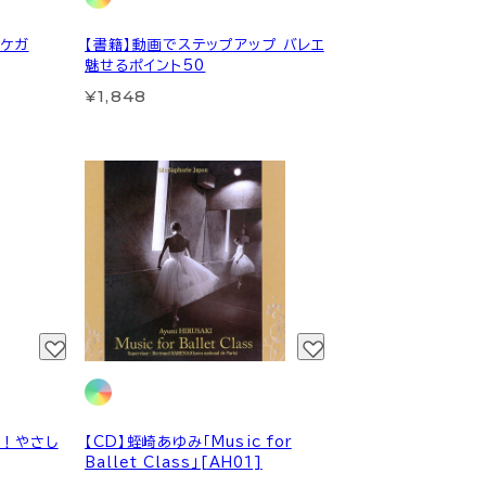
とケガ
【書籍】動画でステップアップ バレエ
魅せるポイント50
¥1,848
ょ！やさし
【CD】蛭崎あゆみ「Music for
Ballet Class」[AH01]