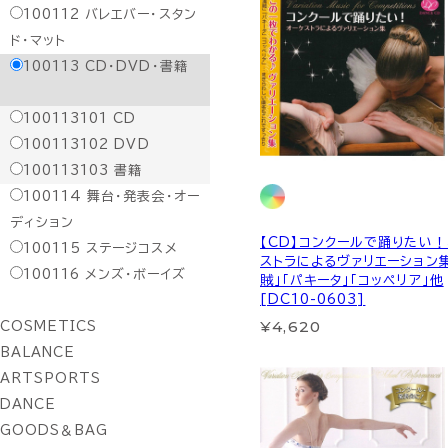
100112
バレエバー・スタン
ド・マット
100113
CD・DVD・書籍
100113101
CD
100113102
DVD
100113103
書籍
100114
舞台・発表会・オー
ディション
【CD】コンクールで踊りたい
100115
ステージコスメ
ストラによるヴァリエーション
100116
メンズ・ボーイズ
賊」「パキータ」「コッペリア」他
[DC10-0603]
¥4,620
COSMETICS
BALANCE
ARTSPORTS
DANCE
GOODS＆BAG