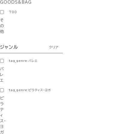
GOODS&BAG
700
そ
の
他
ジャンル
クリア
tag_genre:バレエ
バ
レ
エ
tag_genre:ピラティス・ヨガ
ピ
ラ
テ
ィ
ス・
ヨ
ガ