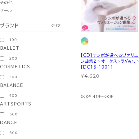
その他
セール
ブランド
クリア
100
BALLET
【CD】テンポが選べるヴァリエ
200
ン曲集２～オーケストラＶｅｒ．
COSMETICS
[DC15-1001]
¥4,620
300
BALANCE
400
260件
41件～60件
ARTSPORTS
500
DANCE
600