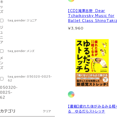
キ
ッ
【CD】滝澤志野 Dear
ズ
Tchaikovsky Music for
tag_gender:ジュニア
Ballet Class ShinoTaki
¥3,960
ジ
ュ
ニ
ア
tag_gender:メンズ
メ
ン
ズ
tag_gender:050320-0825-
62
050320-
0825-
62
【書籍】疲れた体がみるみる軽
カテゴリ
る ゆるだらストレッチ
クリア