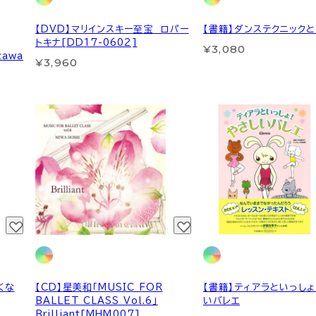
【DVD】マリインスキー至宝 ロパー
【書籍】ダンステクニック
トキナ[DD17-0602]
¥3,080
zawa
¥3,960
くな
【CD】星美和「MUSIC FOR
【書籍】ティアラといっし
BALLET CLASS Vol.6」
いバレエ
Brilliant[MHM007]