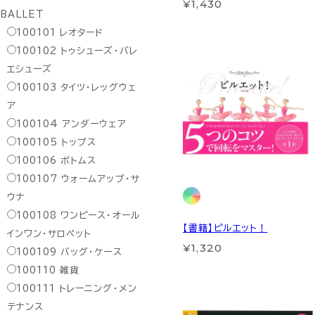
¥1,430
BALLET
100101
レオタード
100102
トゥシューズ・バレ
エシューズ
100103
タイツ・レッグウェ
ア
100104
アンダーウェア
100105
トップス
100106
ボトムス
100107
ウォームアップ・サ
ウナ
100108
ワンピース・オール
【書籍】ピルエット！
インワン・サロペット
¥1,320
100109
バッグ・ケース
100110
雑貨
100111
トレーニング・メン
テナンス