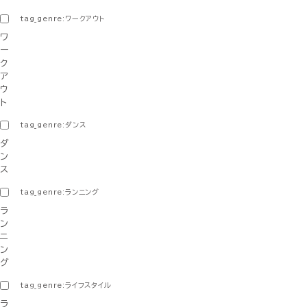
tag_genre:ワークアウト
ワ
ー
ク
ア
ウ
ト
tag_genre:ダンス
ダ
ン
ス
tag_genre:ランニング
ラ
ン
ニ
ン
グ
tag_genre:ライフスタイル
ラ