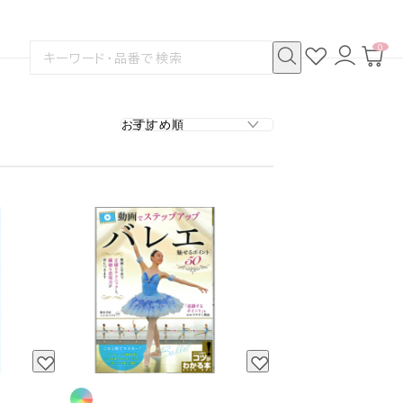
0
お
ロ
カ
検
気
グ
ー
索
に
イ
ト
検
す
入
ン
ペ
索
る
り
ー
ジ