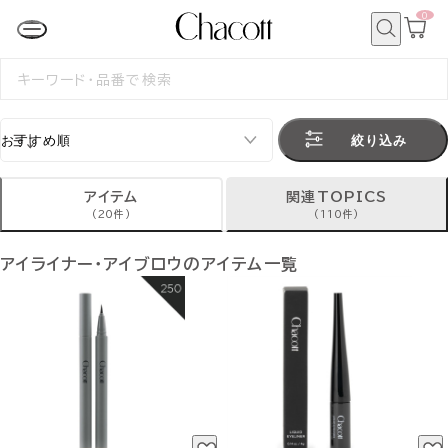
0
カ
ー
ト
検
ペ
索
検
ー
索
ジ
す
る
絞り込み
アイテム
関連TOPICS
(20件)
(110件)
アイライナー・アイブロウのアイテム一覧