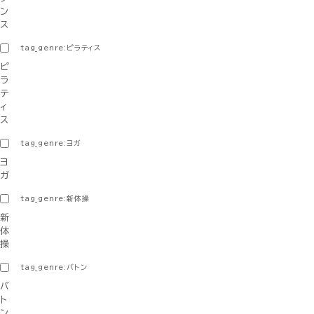
ン
ス
tag_genre:ピラティス
ピ
ラ
テ
ィ
ス
tag_genre:ヨガ
ヨ
ガ
tag_genre:新体操
新
体
操
tag_genre:バトン
バ
ト
ン