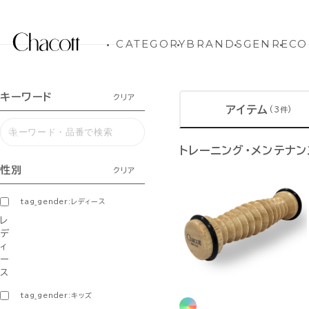
CATEGORY
BRANDS
GENRE
CO
キーワード
クリア
アイテム
(3件)
トレーニング・メンテナ
性別
クリア
tag_gender:レディース
レ
デ
ィ
ー
ス
tag_gender:キッズ