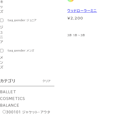
キ
ッ
ウッドローラーミニ
ズ
¥2,200
tag_gender:ジュニア
ジ
ュ
3件
1件～3件
ニ
ア
tag_gender:メンズ
メ
ン
ズ
カテゴリ
クリア
BALLET
COSMETICS
BALANCE
300101
ジャケット・アウタ