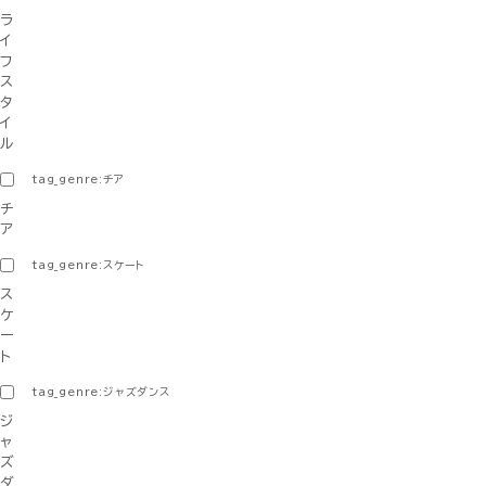
ラ
イ
フ
ス
タ
イ
ル
tag_genre:チア
チ
ア
tag_genre:スケート
ス
ケ
ー
ト
tag_genre:ジャズダンス
ジ
ャ
ズ
ダ