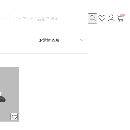
0
お
ロ
カ
検
気
グ
ー
索
に
イ
ト
検
す
入
ン
ペ
索
る
り
ー
ジ
T