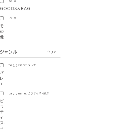
600
GOODS&BAG
700
そ
の
他
ジャンル
クリア
tag_genre:バレエ
バ
レ
エ
tag_genre:ピラティス・ヨガ
ピ
ラ
テ
ィ
ス・
ヨ