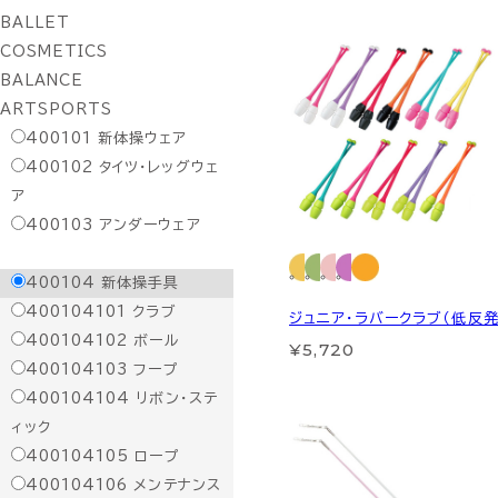
BALLET
COSMETICS
BALANCE
ARTSPORTS
400101
新体操ウェア
400102
タイツ・レッグウェ
ア
400103
アンダーウェア
400104
新体操手具
400104101
クラブ
ジュニア・ラバークラブ（低反発
400104102
ボール
¥5,720
400104103
フープ
400104104
リボン・ステ
ィック
400104105
ロープ
400104106
メンテナンス