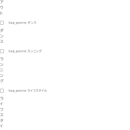
ア
ウ
ト
tag_genre:ダンス
ダ
ン
ス
tag_genre:ランニング
ラ
ン
ニ
ン
グ
tag_genre:ライフスタイル
ラ
イ
フ
ス
タ
イ