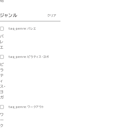
他
ジャンル
クリア
tag_genre:バレエ
バ
レ
エ
tag_genre:ピラティス・ヨガ
ピ
ラ
テ
ィ
ス・
ヨ
ガ
tag_genre:ワークアウト
ワ
ー
ク