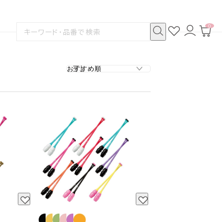
0
お
ロ
カ
検
気
グ
ー
索
に
イ
ト
検
す
入
ン
ペ
索
る
り
ー
ジ