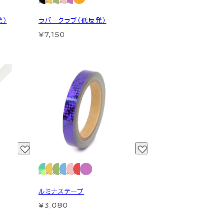
発）
ラバークラブ（低反発）
¥7,150
ルミナステープ
¥3,080