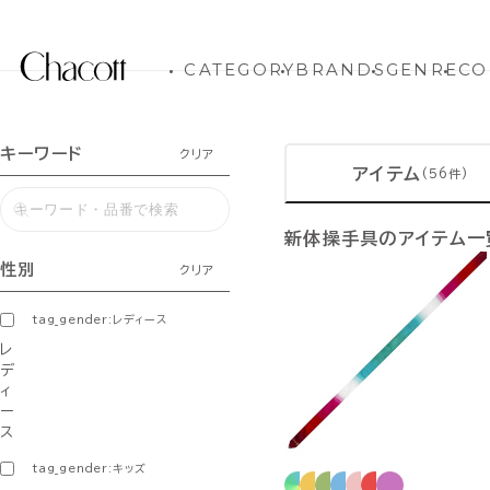
CATEGORY
BRANDS
GENRE
CO
キーワード
クリア
アイテム
(56件)
新体操手具のアイテム一
性別
クリア
tag_gender:レディース
レ
デ
ィ
ー
ス
tag_gender:キッズ