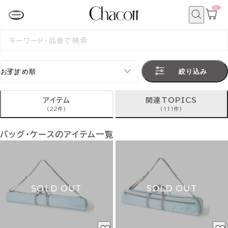
0
カ
ー
ト
検
ペ
索
検
ー
索
ジ
す
る
絞り込み
アイテム
関連TOPICS
(22件)
(111件)
バッグ・ケースのアイテム一覧
SOLD OUT
SOLD OUT