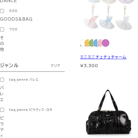
DANCE
600
GOODS&BAG
700
そ
の
他
ミニミニチュチュチャーム
¥3,300
ジャンル
クリア
tag_genre:バレエ
バ
レ
エ
tag_genre:ピラティス・ヨガ
ピ
ラ
テ
ィ