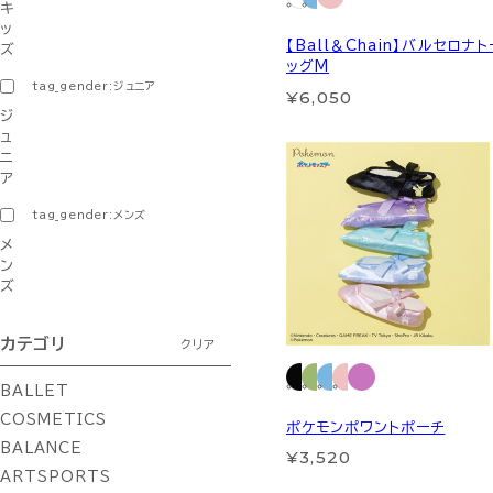
キ
ッ
【Ball＆Chain】バルセロナ
ズ
ッグM
tag_gender:ジュニア
¥6,050
ジ
ュ
ニ
ア
tag_gender:メンズ
メ
ン
ズ
カテゴリ
クリア
BALLET
COSMETICS
ポケモンポワントポーチ
BALANCE
¥3,520
ARTSPORTS