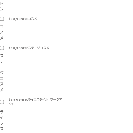
ト
ン
tag_genre:コスメ
コ
ス
メ
tag_genre:ステージコスメ
ス
テ
ー
ジ
コ
ス
メ
tag_genre:ライフスタイル、ワークア
ウト
ラ
イ
フ
ス