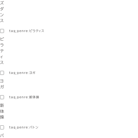
ズ
ダ
ン
ス
tag_genre:ピラティス
ピ
ラ
テ
ィ
ス
tag_genre:ヨガ
ヨ
ガ
tag_genre:新体操
新
体
操
tag_genre:バトン
バ