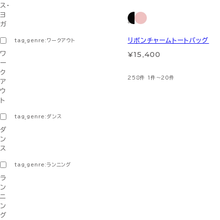
ス・
ヨ
ガ
リボンチャームトートバッグ
tag_genre:ワークアウト
¥15,400
ワ
ー
ク
258件
1件～20件
ア
ウ
ト
tag_genre:ダンス
ダ
ン
ス
tag_genre:ランニング
ラ
ン
ニ
ン
グ