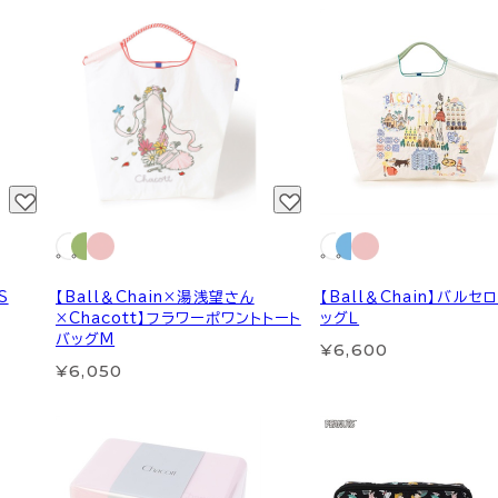
S
【Ball＆Chain×湯浅望さん
【Ball＆Chain】バルセ
×Chacott】フラワーポワントトート
ッグＬ
バッグM
¥6,600
¥6,050