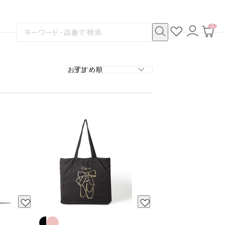
0
お
ロ
カ
検
気
グ
ー
索
に
イ
ト
検
す
入
ン
ペ
索
る
り
ー
ジ