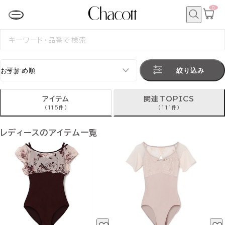
0
カ
ー
ト
検
ペ
索
検
ー
索
ジ
す
る
絞り込み
アイテム
関連TOPICS
(115件)
(111件)
レディースのアイテム一覧