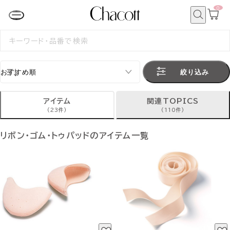
0
カ
ー
ト
検
ペ
索
検
ー
索
ジ
す
る
絞り込み
アイテム
関連TOPICS
(23件)
(110件)
リボン・ゴム・トゥパッドのアイテム一覧