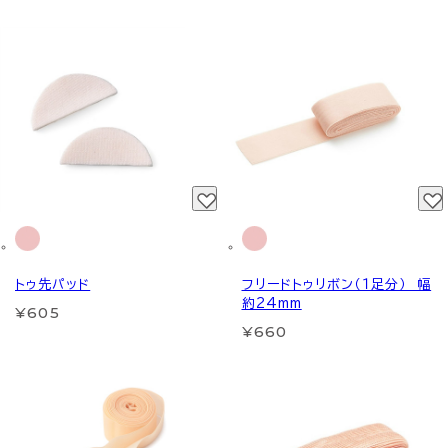
トゥ先パッド
フリードトゥリボン（１足分） 幅
約24mm
¥605
¥660