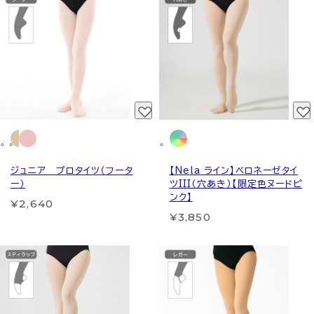
ジュニア プロタイツ（フータ
【Nela ライン】ベロネーゼタイ
ー）
ツIII（穴あき）【限定色ヌードピ
ンク】
¥2,640
¥3,850