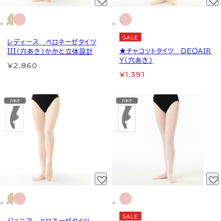
SALE
レディース ベロネーゼタイツ
★チャコットタイツ ＤＥＯＡＩＲ
III（穴あき）かかと立体設計
Ｙ（穴あき）
¥2,860
¥1,391
SALE