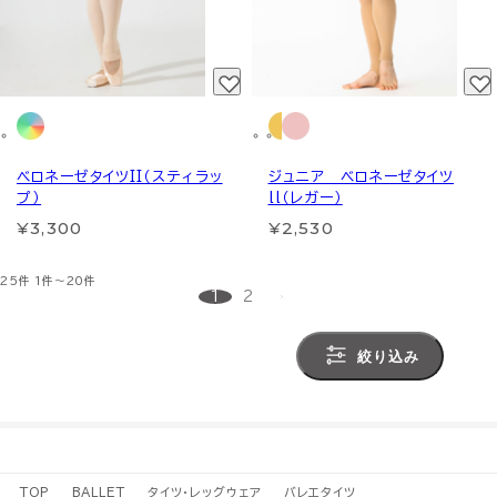
ベロネーゼタイツII（スティラッ
ジュニア ベロネーゼタイツ
プ）
ll（レガー）
¥3,300
¥2,530
25件
1件～20件
1
2
絞り込み
TOP
BALLET
タイツ・レッグウェア
バレエタイツ