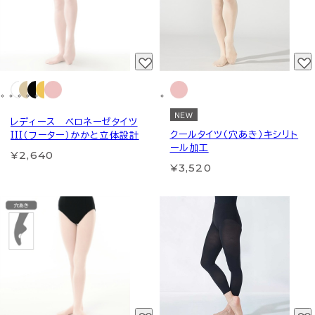
NEW
レディース ベロネーゼタイツ
クールタイツ（穴あき）キシリト
III（フーター）かかと立体設計
ール加工
¥2,640
¥3,520