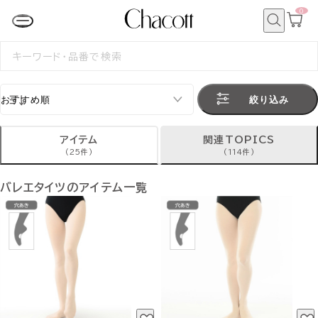
0
カ
ー
ト
検
ペ
索
検
ー
索
ジ
す
る
絞り込み
アイテム
関連TOPICS
(25件)
(114件)
バレエタイツのアイテム一覧