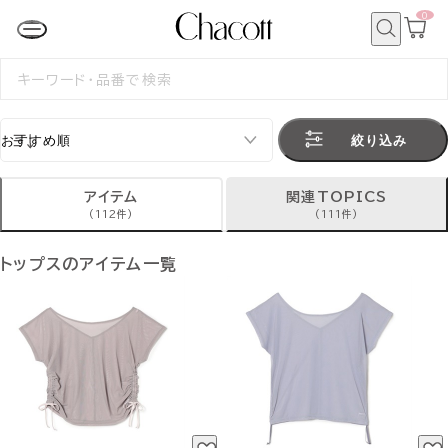
0
カ
ー
ト
検
ペ
索
検
ー
索
ジ
す
る
絞り込み
アイテム
関連TOPICS
(112件)
(111件)
トップスのアイテム一覧