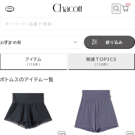
0
カ
ー
ト
検
ペ
索
検
ー
索
ジ
す
る
絞り込み
アイテム
関連TOPICS
(116件)
(110件)
ボトムスのアイテム一覧