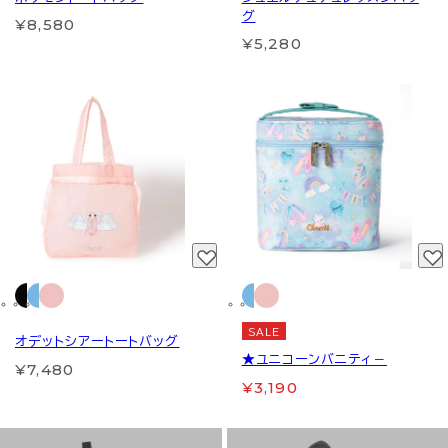
グ
¥8,580
¥5,280
SALE
オデットシアートートバッグ
★ユニコーンバニティ－
¥7,480
¥3,190