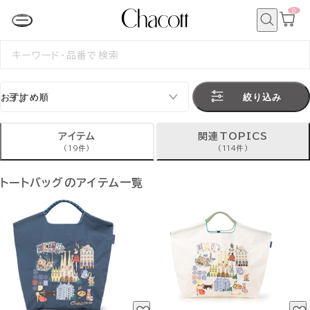
0
カ
ー
ト
検
ペ
索
検
ー
索
ジ
す
る
絞り込み
アイテム
関連TOPICS
(19件)
(114件)
トートバッグのアイテム一覧