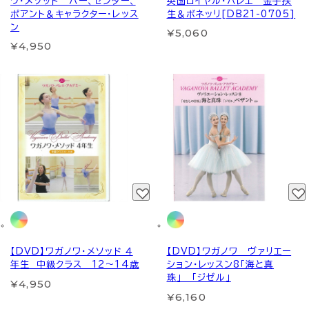
ワ・メソッド バー、センター、
英国ロイヤル・バレエ 金子扶
ポアント＆キャラクター・レッス
生＆ボネッリ[DB21-0705]
ン
¥5,060
¥4,950
【DVD】ワガノワ・メソッド ４
【DVD】ワガノワ ヴァリエー
年生 中級クラス 12～14歳
ション・レッスン8「海と真
珠」 「ジゼル」
¥4,950
¥6,160