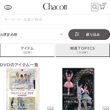
0
カ
ー
ト
検
ペ
索
検
ー
索
ジ
す
る
絞り込み
アイテム
関連TOPICS
(82件)
(112件)
DVDのアイテム一覧