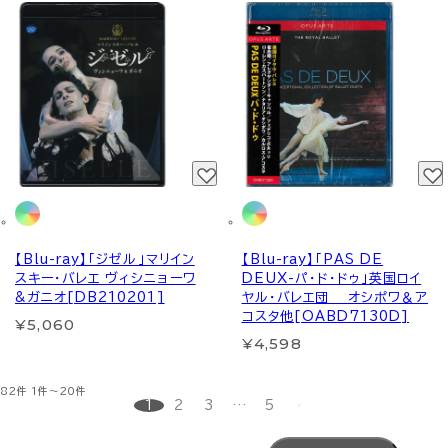
【Blu-ray】「ジゼル」マリイン
【Blu-ray】「PAS DE
スキー・バレエ ヴィシニョーワ
DEUX-パ・ド・ドゥ」英国ロイ
&ガニオ[DB210201]
ヤル・バレエ団 オシポワ＆ア
コスタ他[OABD7130D]
¥5,060
¥4,598
82件
1件～20件
1
2
3
…
5