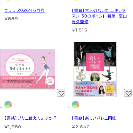
クララ 2026年6月号
【書籍】大人のバレエ 上達レッ
スン 50のポイント 新版 夏山
¥889
周久監修
¥1,815
【書籍】プリエ使えてますか？
【書籍】楽しいバレエ図鑑
¥1,980
¥2,640