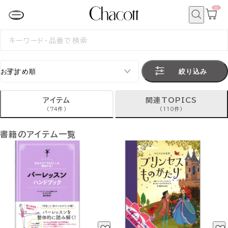
0
カ
ー
ト
検
ペ
索
検
ー
索
ジ
す
る
絞り込み
アイテム
関連TOPICS
(74件)
(110件)
書籍のアイテム一覧