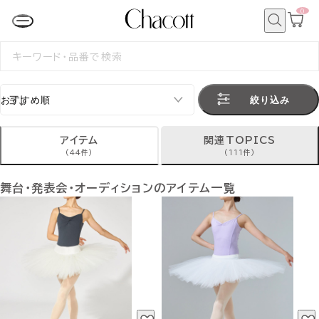
0
カ
ー
ト
検
ペ
索
検
ー
索
ジ
す
る
絞り込み
アイテム
関連TOPICS
(44件)
(111件)
舞台・発表会・オーディションのアイテム一覧