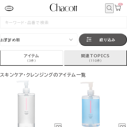
0
カ
ー
ト
検
ペ
索
検
ー
索
ジ
す
る
絞り込み
アイテム
関連TOPICS
(3件)
(110件)
スキンケア・クレンジングのアイテム一覧