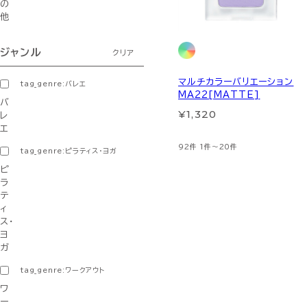
の
他
ジャンル
クリア
マルチカラーバリエーション
tag_genre:バレエ
MA22[MATTE]
バ
¥1,320
レ
エ
92件
1件～20件
tag_genre:ピラティス・ヨガ
ピ
ラ
テ
ィ
ス・
ヨ
ガ
tag_genre:ワークアウト
ワ
ー