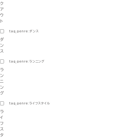
ク
ア
ウ
ト
tag_genre:ダンス
ダ
ン
ス
tag_genre:ランニング
ラ
ン
ニ
ン
グ
tag_genre:ライフスタイル
ラ
イ
フ
ス
タ