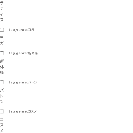
ラ
テ
ィ
ス
tag_genre:ヨガ
ヨ
ガ
tag_genre:新体操
新
体
操
tag_genre:バトン
バ
ト
ン
tag_genre:コスメ
コ
ス
メ