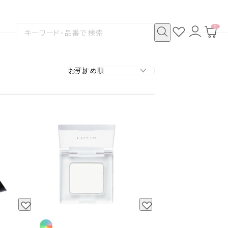
0
お
ロ
カ
検
気
グ
ー
索
に
イ
ト
検
す
入
ン
ペ
索
る
り
ー
ジ