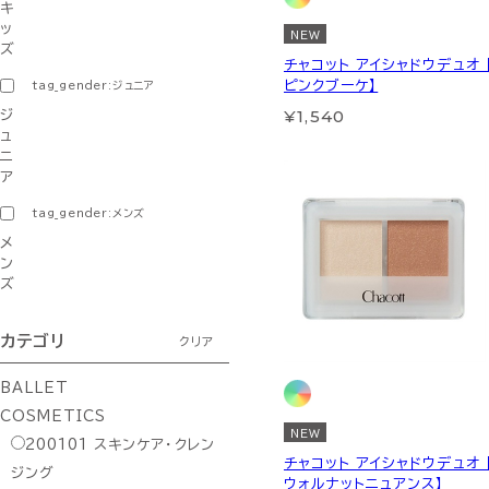
キ
ッ
NEW
ズ
チャコット アイシャドウデュオ 
ピンクブーケ】
tag_gender:ジュニア
¥1,540
ジ
ュ
ニ
ア
tag_gender:メンズ
メ
ン
ズ
カテゴリ
クリア
BALLET
COSMETICS
NEW
200101
スキンケア・クレン
チャコット アイシャドウデュオ 
ジング
ウォルナットニュアンス】