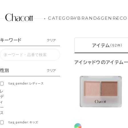
CATEGORY
BRANDS
GENRE
CO
キーワード
クリア
アイテム
(92件)
アイシャドウのアイテム
性別
クリア
tag_gender:レディース
レ
デ
ィ
ー
ス
tag_gender:キッズ