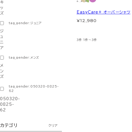
キ
ッ
EasyCare+ オーバーシャツ
ズ
¥12,980
tag_gender:ジュニア
ジ
ュ
3件
1件～3件
ニ
ア
tag_gender:メンズ
メ
ン
ズ
tag_gender:050320-0825-
62
050320-
0825-
62
カテゴリ
クリア