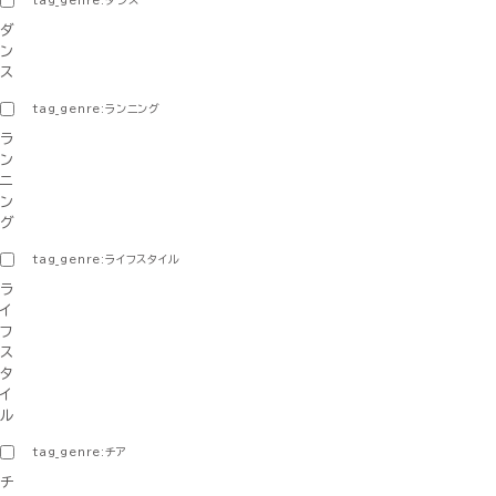
tag_genre:ダンス
ダ
ン
ス
tag_genre:ランニング
ラ
ン
ニ
ン
グ
tag_genre:ライフスタイル
ラ
イ
フ
ス
タ
イ
ル
tag_genre:チア
チ