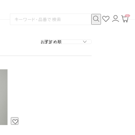
0
お
ロ
カ
検
気
グ
ー
索
に
イ
ト
検
す
入
ン
ペ
索
る
り
ー
ジ