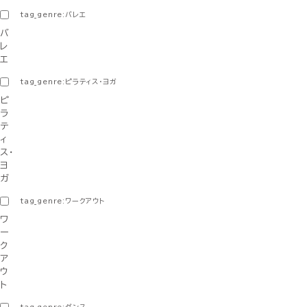
tag_genre:バレエ
バ
レ
エ
tag_genre:ピラティス・ヨガ
ピ
ラ
テ
ィ
ス・
ヨ
ガ
tag_genre:ワークアウト
ワ
ー
ク
ア
ウ
ト