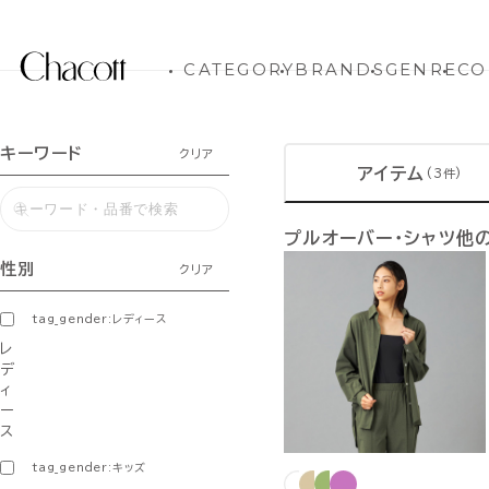
CATEGORY
BRANDS
GENRE
CO
キーワード
クリア
アイテム
(3件)
プルオーバー・シャツ他
性別
クリア
tag_gender:レディース
レ
デ
ィ
ー
ス
tag_gender:キッズ