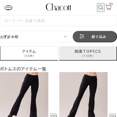
0
カ
ー
ト
検
ペ
索
検
ー
索
ジ
す
る
絞り込み
アイテム
関連TOPICS
(56件)
(110件)
ボトムスのアイテム一覧