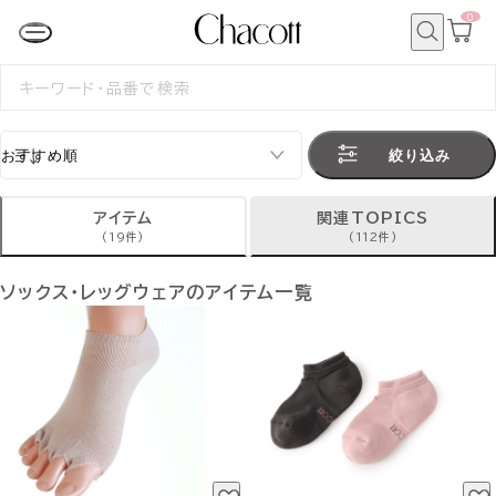
0
カ
ー
ト
検
ペ
索
検
ー
索
ジ
す
る
絞り込み
アイテム
関連TOPICS
(19件)
(112件)
ソックス・レッグウェアのアイテム一覧