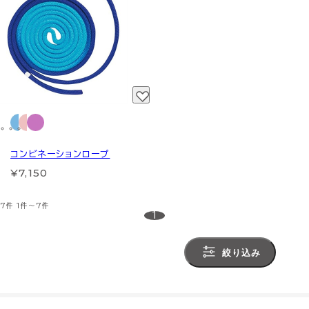
コンビネーションロープ
¥7,150
7件
1件～7件
1
絞り込み