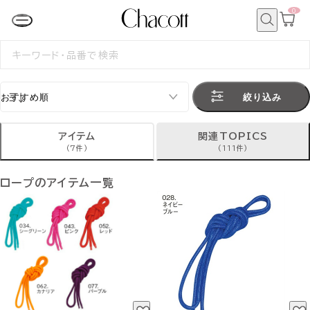
0
カ
ー
ト
検
ペ
索
検
ー
索
ジ
す
る
絞り込み
アイテム
関連TOPICS
(7件)
(111件)
ロープのアイテム一覧