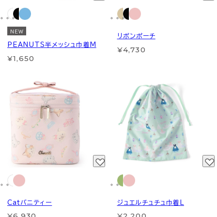
NEW
リボンポーチ
PEANUTS半メッシュ巾着M
¥4,730
¥1,650
Catバニティー
ジュエルチュチュ巾着L
¥6,930
¥2,200