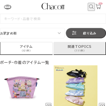
0
カ
ー
ト
検
ペ
索
検
ー
索
ジ
す
る
絞り込み
アイテム
関連TOPICS
(61件)
(111件)
ポーチ・巾着のアイテム一覧