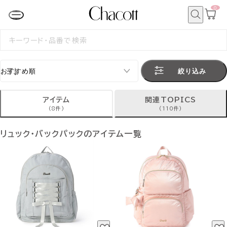
0
カ
ー
ト
検
ペ
索
検
ー
索
ジ
す
る
絞り込み
アイテム
関連TOPICS
(8件)
(110件)
リュック・バックパックのアイテム一覧