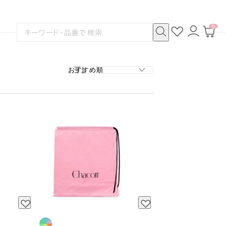
0
お
ロ
カ
検
気
グ
ー
索
に
イ
ト
検
す
入
ン
ペ
索
る
り
ー
ジ