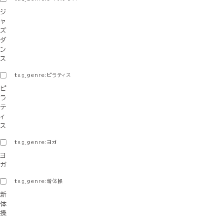
ジ
ャ
ズ
ダ
ン
ス
tag_genre:ピラティス
ピ
ラ
テ
ィ
ス
tag_genre:ヨガ
ヨ
ガ
tag_genre:新体操
新
体
操