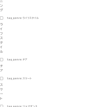
ニ
ン
グ
tag_genre:ライフスタイル
ラ
イ
フ
ス
タ
イ
ル
tag_genre:チア
チ
ア
tag_genre:スケート
ス
ケ
ー
ト
tag_genre:ジャズダンス