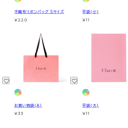
不織布リボンバッグ Sサイズ
平袋(小)
¥220
¥11
お買い物袋(A)
平袋(大)
¥33
¥11