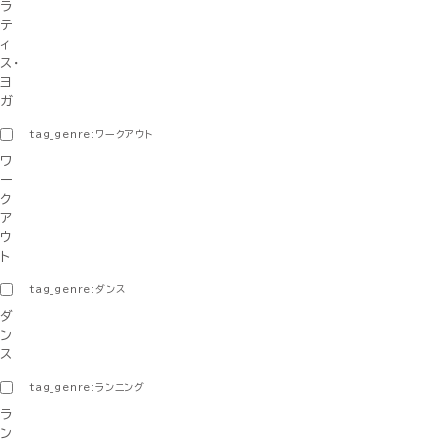
ラ
テ
ィ
ス・
ヨ
ガ
tag_genre:ワークアウト
ワ
ー
ク
ア
ウ
ト
tag_genre:ダンス
ダ
ン
ス
tag_genre:ランニング
ラ
ン