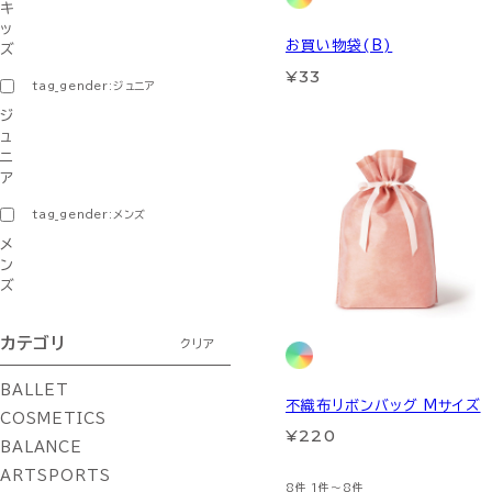
キ
ッ
お買い物袋(B)
ズ
¥33
tag_gender:ジュニア
ジ
ュ
ニ
ア
tag_gender:メンズ
メ
ン
ズ
カテゴリ
クリア
BALLET
不織布リボンバッグ Mサイズ
COSMETICS
¥220
BALANCE
ARTSPORTS
8件
1件～8件