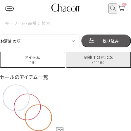
0
カ
ー
ト
検
ペ
索
検
ー
索
ジ
す
る
絞り込み
アイテム
関連TOPICS
(1件)
(111件)
セールのアイテム一覧