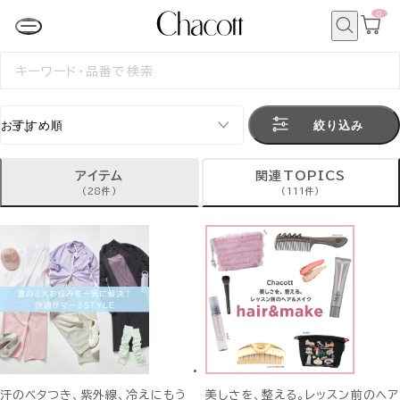
0
カ
ー
ト
検
ペ
索
検
ー
索
ジ
す
る
絞り込み
アイテム
関連TOPICS
(28件)
(111件)
汗のベタつき、紫外線、冷えにもう
美しさを、整える。レッスン前のヘア