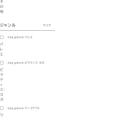
そ
の
他
ジャンル
クリア
tag_genre:バレエ
バ
レ
エ
tag_genre:ピラティス・ヨガ
ピ
ラ
テ
ィ
ス・
ヨ
ガ
tag_genre:ワークアウト
ワ