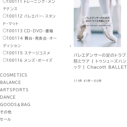
100111
トレーニング・メン
テナンス
100112
バレエバー・スタン
ド・マット
100113
CD・DVD・書籍
100114
舞台・発表会・オー
ディション
100115
ステージコスメ
バレエダンサーの足のトラブ
100116
メンズ・ボーイズ
防とケア | トゥシューズハ
ック | Chacott BALLE
COSMETICS
111件
41件～60件
BALANCE
ARTSPORTS
DANCE
GOODS＆BAG
その他
セール