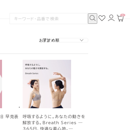
0
お
ロ
カ
検
気
グ
ー
索
に
イ
ト
検
す
入
ン
ペ
索
る
り
ー
ジ
旧 早見表
呼吸するように。あなたの動きを
解放する。Breath Series ―
365日、快適な着心地。―