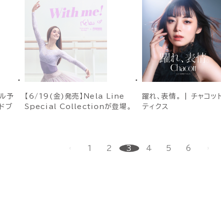
ル予
【6/19(金)発売】Nela Line
躍れ、表情。 | チャコッ
ンドブ
Special Collectionが登場。
ティクス
T
1
2
3
4
5
6