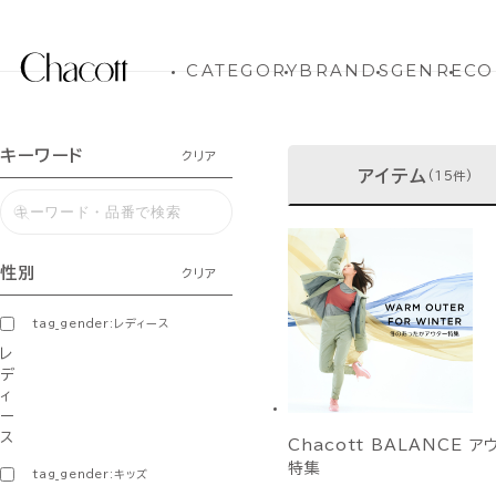
CATEGORY
BRANDS
GENRE
CO
キーワード
クリア
アイテム
(15件)
性別
クリア
tag_gender:レディース
レ
デ
ィ
ー
ス
Chacott BALANCE ア
特集
tag_gender:キッズ