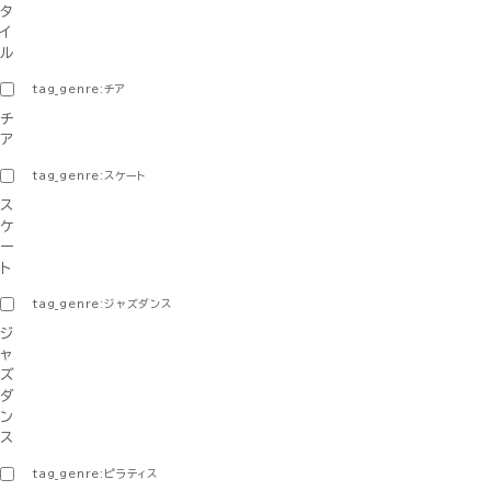
タ
イ
ル
tag_genre:チア
チ
ア
tag_genre:スケート
ス
ケ
ー
ト
tag_genre:ジャズダンス
ジ
ャ
ズ
ダ
ン
ス
tag_genre:ピラティス