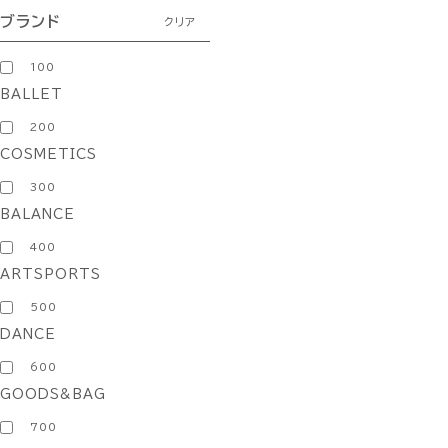
ブランド
クリア
100
BALLET
200
COSMETICS
300
BALANCE
400
ARTSPORTS
500
DANCE
600
GOODS&BAG
700