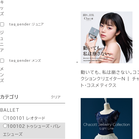
キ
ッ
ズ
tag_gender:ジュニア
ジ
ュ
ニ
ア
tag_gender:メンズ
メ
動いても、私は崩さない。コ
ン
クションクリエイターN | チ
ズ
ト・コスメティクス
カテゴリ
クリア
BALLET
100101
レオタード
100102
トゥシューズ・バレ
エシューズ