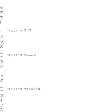
ー
ク
ア
ウ
ト
tag_genre:ダンス
ダ
ン
ス
tag_genre:ランニング
ラ
ン
ニ
ン
グ
tag_genre:ライフスタイル
ラ
イ
フ
ス