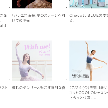
めきを
「バレエ発表会」夢のステージへ向
Chacott BLUEの
t
けての準備
る。
ight
マスト
憧れのダンサーと過ごす特別な夏
【7/24(金)発売 】暑
コットCOOLのレッスン
さらっと快適に。