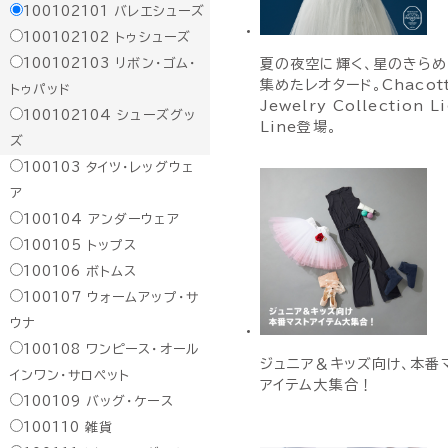
100102101
バレエシューズ
100102102
トゥシューズ
100102103
リボン・ゴム・
夏の夜空に輝く、星のきら
集めたレオタード。Chacot
トゥパッド
Jewelry Collection L
100102104
シューズグッ
Line登場。
ズ
100103
タイツ・レッグウェ
ア
100104
アンダーウェア
100105
トップス
100106
ボトムス
100107
ウォームアップ・サ
ウナ
100108
ワンピース・オール
ジュニア＆キッズ向け、本番
インワン・サロペット
アイテム大集合！
100109
バッグ・ケース
100110
雑貨