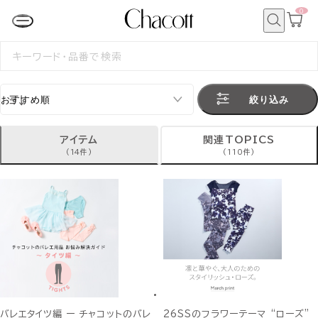
0
カ
ー
ト
検
ペ
索
検
ー
索
ジ
す
る
絞り込み
アイテム
関連TOPICS
(14件)
(110件)
バレエタイツ編 ー チャコットのバレ
26SSのフラワーテーマ “ローズ”