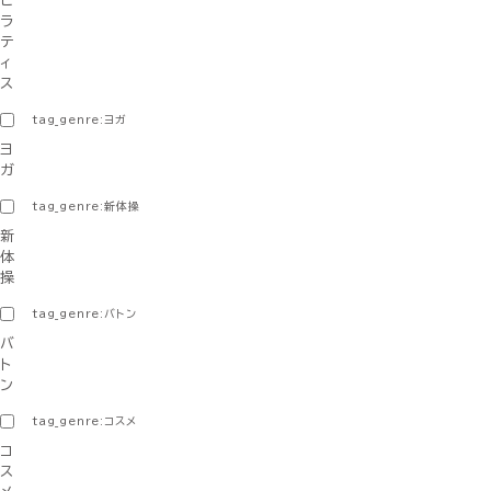
ピ
ラ
テ
ィ
ス
tag_genre:ヨガ
ヨ
ガ
tag_genre:新体操
新
体
操
tag_genre:バトン
バ
ト
ン
tag_genre:コスメ
コ
ス