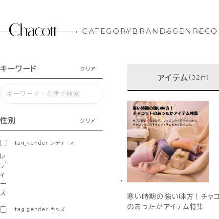
CATEGORY
BRANDS
GENRE
CO
キーワード
クリア
アイテム
(32件)
性別
クリア
tag_gender:レディース
レ
デ
ィ
ー
ス
寒い時期の強い味方！チャコ
のあったかアイテム特集
tag_gender:キッズ