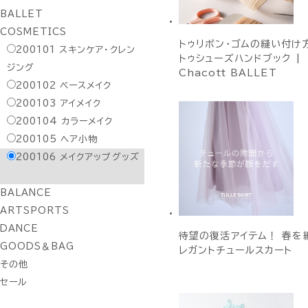
BALLET
COSMETICS
トゥリボン・ゴムの縫い付け方
200101
スキンケア・クレン
トゥシューズハンドブック |
ジング
Chacott BALLET
200102
ベースメイク
200103
アイメイク
200104
カラーメイク
200105
ヘア小物
200106
メイクアップグッズ
BALANCE
ARTSPORTS
DANCE
待望の復活アイテム！ 春を
GOODS＆BAG
レガントチュールスカート
その他
セール