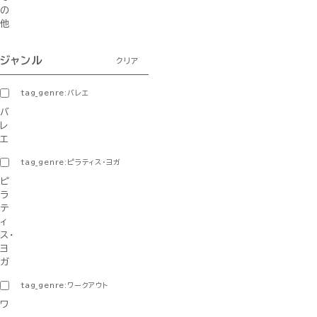
の
他
ジャンル
クリア
tag_genre:バレエ
バ
レ
エ
tag_genre:ピラティス・ヨガ
ピ
ラ
テ
ィ
ス・
ヨ
ガ
tag_genre:ワークアウト
ワ