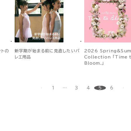
ットの
新学期が始まる前に見直したいバ
2026 Spring&Su
レエ用品
Collection 「Time 
Bloom.」
1
…
3
4
5
6