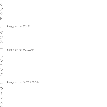
ー
ク
ア
ウ
ト
tag_genre:ダンス
ダ
ン
ス
tag_genre:ランニング
ラ
ン
ニ
ン
グ
tag_genre:ライフスタイル
ラ
イ
フ
ス
タ