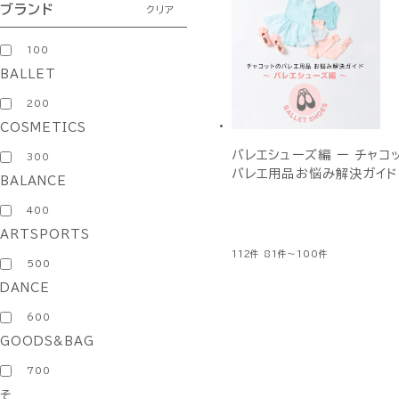
ブランド
クリア
100
BALLET
200
COSMETICS
バレエシューズ編 ー チャコ
300
バレエ用品お悩み解決ガイド
BALANCE
400
ARTSPORTS
112件
81件～100件
500
DANCE
600
GOODS&BAG
700
そ