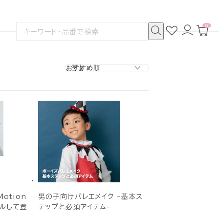
0
お
ロ
カ
検
気
グ
ー
索
に
イ
ト
検
す
入
ン
ペ
索
る
り
ー
ジ
otion
男の子向けバレエメイク -基本ス
アルして登
テップと必須アイテム-