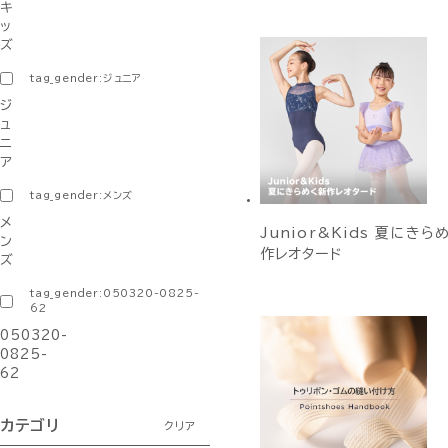
キ
ッ
ズ
tag_gender:ジュニア
ジ
ュ
ニ
ア
tag_gender:メンズ
メ
Junior&Kids 夏にきら
ン
作レオタード
ズ
tag_gender:050320-0825-
62
050320-
0825-
62
カテゴリ
クリア