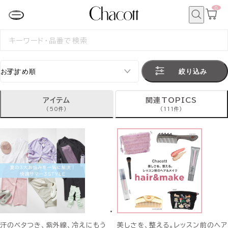
0
カ
ー
ト
検
ペ
索
検
ー
索
ジ
す
る
絞り込み
アイテム
関連TOPICS
(50件)
(111件)
汗のベタつき、紫外線、冷えにもう
美しさを、整える。レッスン前のヘア