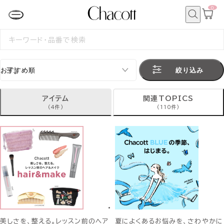
0
カ
ー
ト
検
ペ
索
検
ー
索
ジ
す
る
絞り込み
アイテム
関連TOPICS
(4件)
(110件)
美しさを、整える。レッスン前のヘア
夏によくあるお悩みを、さわやかに