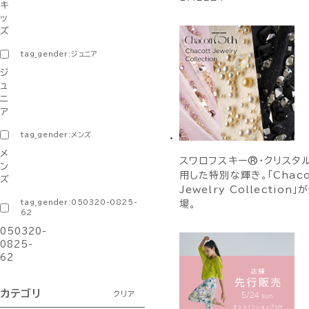
キ
ッ
ズ
tag_gender:ジュニア
ジ
ュ
ニ
ア
tag_gender:メンズ
メ
スワロフスキー®・クリスタ
ン
用した特別な輝き。「Chaco
ズ
Jewelry Collection」
tag_gender:050320-0825-
場。
62
050320-
0825-
62
カテゴリ
クリア