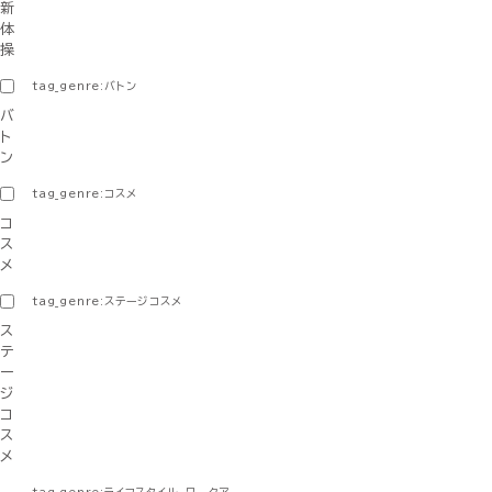
新
体
操
tag_genre:バトン
バ
ト
ン
tag_genre:コスメ
コ
ス
メ
tag_genre:ステージコスメ
ス
テ
ー
ジ
コ
ス
メ