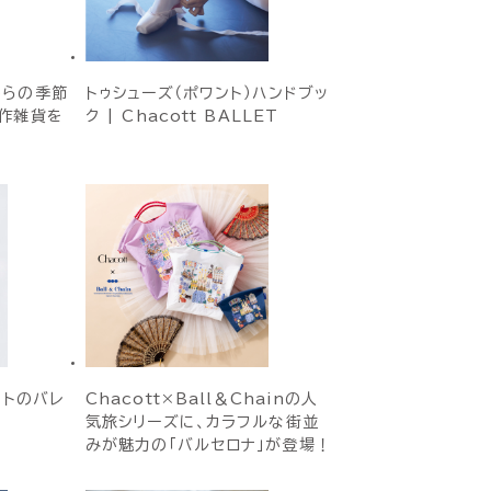
からの季節
トゥシューズ（ポワント）ハンドブッ
作雑貨を
ク | Chacott BALLET
ットのバレ
Chacott×Ball＆Chainの人
気旅シリーズに、カラフルな街並
みが魅力の「バルセロナ」が登場！