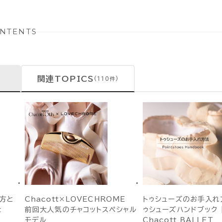
NTENTS
関連TOPICS
(110件)
方と
Chacott×LOVECHROME
トゥシューズのお手入れ方
t
前回大人気のチャコットスペシャル
ゥシューズハンドブック 
モデル
Chacott BALLET