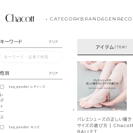
CATEGORY
BRANDS
GENRE
CO
キーワード
クリア
アイテム
(76件)
性別
クリア
tag_gender:レディース
レ
デ
ィ
ー
ス
バレエシューズの正しい履き
サイズの選び方 | Chacot
tag_gender:キッズ
BALLET