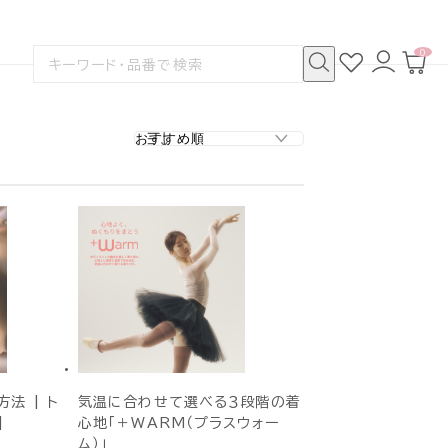
0
お
ロ
カ
検
気
グ
ー
索
に
イ
ト
検
す
入
ン
ペ
索
る
り
ー
ジ
法 | ト
気温に合わせて選べる３段階の着
|
心地「＋WARM（プラスウォー
ム）」