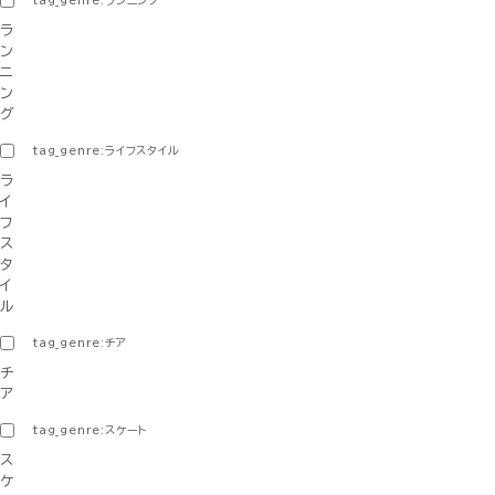
tag_genre:ランニング
ラ
ン
ニ
ン
グ
tag_genre:ライフスタイル
ラ
イ
フ
ス
タ
イ
ル
tag_genre:チア
チ
ア
tag_genre:スケート
ス
ケ