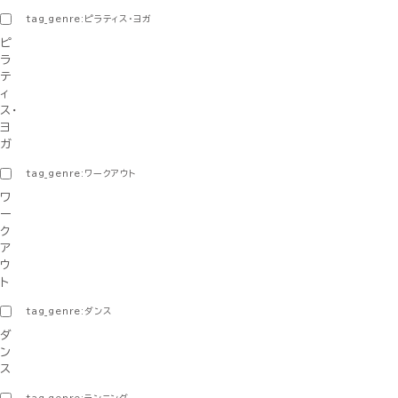
tag_genre:ピラティス・ヨガ
ピ
ラ
テ
ィ
ス・
ヨ
ガ
tag_genre:ワークアウト
ワ
ー
ク
ア
ウ
ト
tag_genre:ダンス
ダ
ン
ス