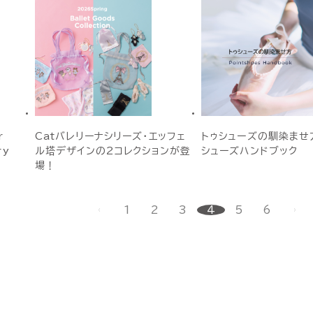
r
Catバレリーナシリーズ・エッフェ
トゥシューズの馴染ませ方
ry
ル塔デザインの2コレクションが登
シューズハンドブック
場！
1
2
3
4
5
6