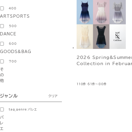
400
ARTSPORTS
500
DANCE
600
GOODS&BAG
2026 Spring&Summe
700
Collection in Februa
そ
の
他
110件
61件～80件
ジャンル
クリア
tag_genre:バレエ
バ
レ
エ