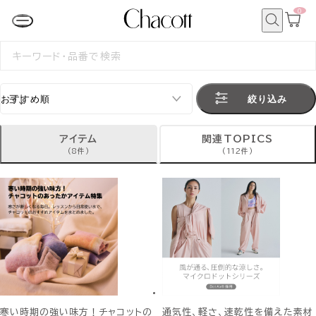
0
カ
ー
ト
検
ペ
索
検
ー
索
ジ
す
る
絞り込み
アイテム
関連TOPICS
(8件)
(112件)
寒い時期の強い味方！チャコットの
通気性、軽さ、速乾性を備えた素材