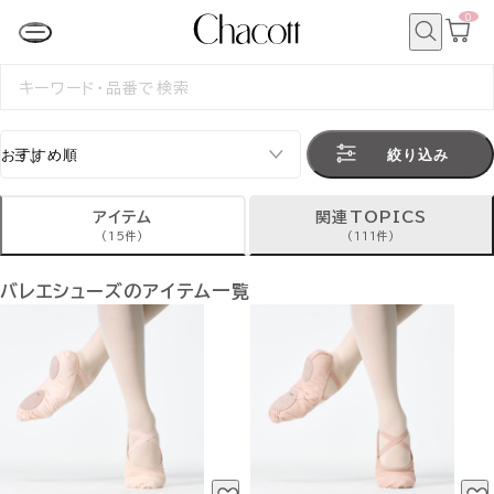
0
カ
ー
ト
検
ペ
索
検
ー
索
ジ
す
る
絞り込み
アイテム
関連TOPICS
(15件)
(111件)
バレエシューズのアイテム一覧