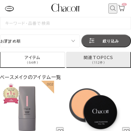
0
カ
ー
ト
検
ペ
索
検
ー
索
ジ
す
る
絞り込み
アイテム
関連TOPICS
(64件)
(112件)
ベースメイクのアイテム一覧