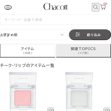
0
カ
ー
ト
検
ペ
索
検
ー
索
ジ
す
る
絞り込み
アイテム
関連TOPICS
(36件)
(111件)
チーク・リップのアイテム一覧